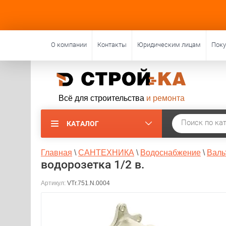
О компании
Контакты
Юридическим лицам
Пок
Всё для строительства
и ремонта
КАТАЛОГ
Главная
\
САНТЕХНИКА
\
Водоснабжение
\
Валь
водорозетка 1/2 в.
Артикул:
VTr.751.N.0004