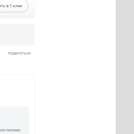
ить в
1
клик
поделиться
шло письмо