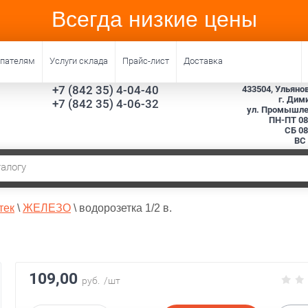
Всегда низкие цены
упателям
Услуги склада
Прайс-лист
Доставка
+7 (842 35) 4-04-40
433504, Ульянов
г. Дим
+7 (842 35) 4-06-32
ул. Промышлен
ПН-ПТ 08.
СБ 08
ВС
тек
\
ЖЕЛЕЗО
\
водорозетка 1/2 в.
109,00
руб.
/шт