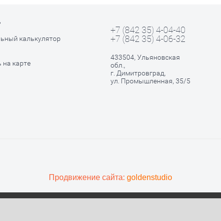
ь
+7 (842 35) 4-04-40
+7 (842 35) 4-06-32
ьный калькулятор
433504, Ульяновская
 на карте
обл.,
г. Димитровград,
ул. Промышленная, 35/5
Продвижение сайта:
goldenstudio