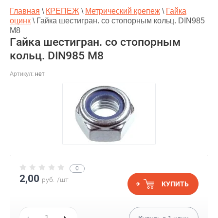
Главная
\
КРЕПЕЖ
\
Метрический крепеж
\
Гайка
оцинк
\
Гайка шестигран. со стопорным кольц. DIN985
М8
Гайка шестигран. со стопорным
кольц. DIN985 М8
Артикул:
нет
0
2,00
руб.
/шт
КУПИТЬ